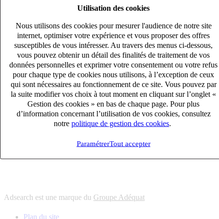
Utilisation des cookies
6
solutions
s'adapter à vos besoin en recrutement
Nous utilisons des cookies pour mesurer l'audience de notre site
10
univers
internet, optimiser votre expérience et vous proposer des offres
susceptibles de vous intéresser. Au travers des menus ci-dessous,
connaître votre secteur et ses enjeux
vous pouvez obtenir un détail des finalités de traitement de vos
12
bureaux en France
données personnelles et exprimer votre consentement ou votre refus
proximité avec nos clients et nos talents
pour chaque type de cookies nous utilisons, à l’exception de ceux
qui sont nécessaires au fonctionnement de ce site. Vous pouvez par
6
solutions
la suite modifier vos choix à tout moment en cliquant sur l’onglet «
s'adapter à vos besoin en recrutement
Gestion des cookies » en bas de chaque page. Pour plus
10
univers
d’information concernant l’utilisation de vos cookies, consultez
notre
politique de gestion des cookies
.
connaître votre secteur et ses enjeux
12
bureaux en France
Paramétrer
Tout accepter
proximité avec nos clients et nos talents
Adsearch est une marque du
Groupe Adéquat
Plan du site