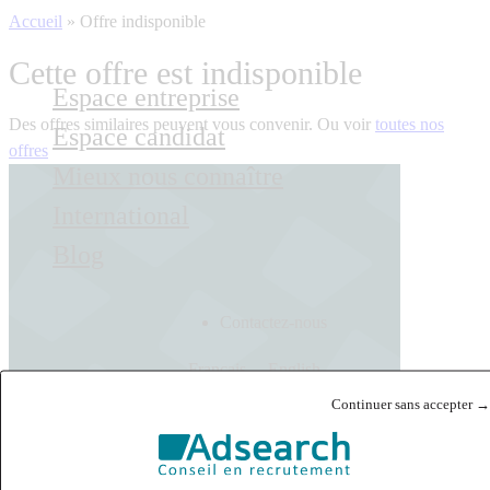
Accueil
»
Offre indisponible
Cette offre est indisponible
Espace entreprise
Des offres similaires peuvent vous convenir. Ou voir
toutes nos
Espace candidat
offres
Mieux nous connaître
International
Blog
Contactez-nous
Français
English
Continuer sans accepter →