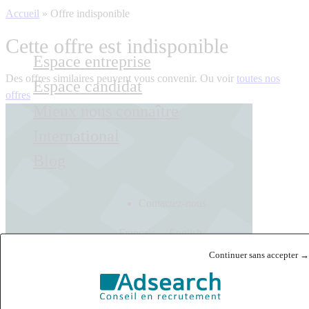
Accueil
»
Offre indisponible
Cette offre est indisponible
Espace entreprise
Des offres similaires peuvent vous convenir. Ou voir
toutes nos
Espace candidat
offres
Mieux nous connaître
International
Blog
Contactez-nous
Français
English
Continuer sans accepter →