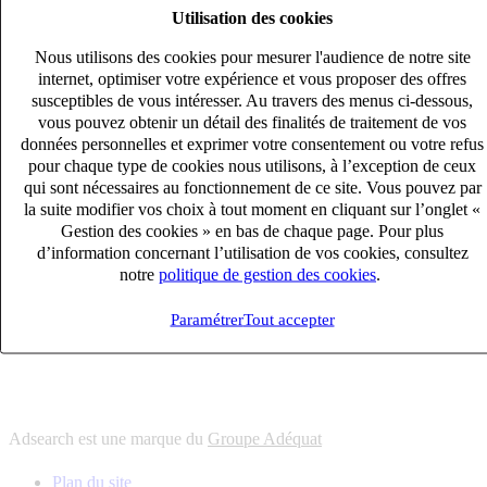
Utilisation des cookies
6
solutions
s'adapter à vos besoin en recrutement
Nous utilisons des cookies pour mesurer l'audience de notre site
10
univers
internet, optimiser votre expérience et vous proposer des offres
susceptibles de vous intéresser. Au travers des menus ci-dessous,
connaître votre secteur et ses enjeux
vous pouvez obtenir un détail des finalités de traitement de vos
12
bureaux en France
données personnelles et exprimer votre consentement ou votre refus
proximité avec nos clients et nos talents
pour chaque type de cookies nous utilisons, à l’exception de ceux
qui sont nécessaires au fonctionnement de ce site. Vous pouvez par
6
solutions
la suite modifier vos choix à tout moment en cliquant sur l’onglet «
s'adapter à vos besoin en recrutement
Gestion des cookies » en bas de chaque page. Pour plus
10
univers
d’information concernant l’utilisation de vos cookies, consultez
notre
politique de gestion des cookies
.
connaître votre secteur et ses enjeux
12
bureaux en France
Paramétrer
Tout accepter
proximité avec nos clients et nos talents
Adsearch est une marque du
Groupe Adéquat
Plan du site