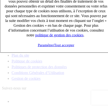
vous pouvez obtenir un détail des finalités de traitement de vos
Contactez-nous
10
univers
données personnelles et exprimer votre consentement ou votre refus
connaître votre secteur et ses enjeux
pour chaque type de cookies nous utilisons, à l’exception de ceux
Français
English
12
bureaux en France
qui sont nécessaires au fonctionnement de ce site. Vous pouvez par
la suite modifier vos choix à tout moment en cliquant sur l’onglet «
proximité avec nos clients et nos talents
Gestion des cookies » en bas de chaque page. Pour plus
d’information concernant l’utilisation de vos cookies, consultez
notre
politique de gestion des cookies
.
Paramétrer
Tout accepter
Adsearch est une marque du
Groupe Adéquat
Plan du site
Politique de cookies
Politiques de protection des données
Conditions Générales d’Utilisation
Gestion de cookies
Suivez-nous sur