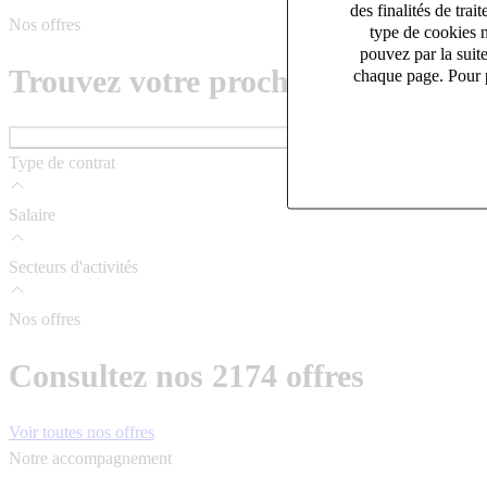
des finalités de tr
Nos offres
type de cookies n
pouvez par la suit
Trouvez votre prochain job
chaque page. Pour p
Type de contrat
Salaire
Secteurs d'activités
Nos offres
Consultez nos
2174
offres
Voir toutes nos offres
Notre accompagnement