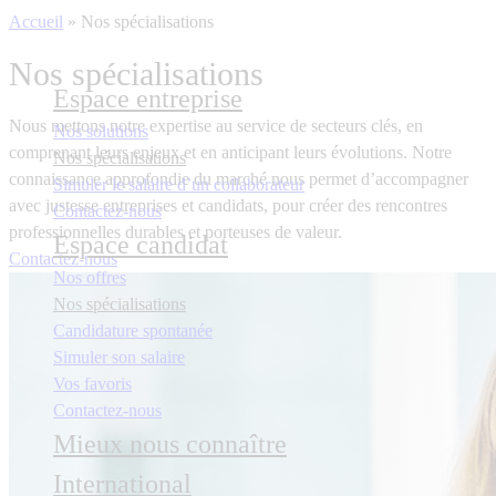
Accueil
»
Nos spécialisations
Nos spécialisations
Espace entreprise
Nous mettons notre expertise au service de secteurs clés, en
Nos solutions
comprenant leurs enjeux et en anticipant leurs évolutions. Notre
Nos spécialisations
connaissance approfondie du marché nous permet d’accompagner
Simuler le salaire d’un collaborateur
avec justesse entreprises et candidats, pour créer des rencontres
Contactez-nous
professionnelles durables et porteuses de valeur.
Espace candidat
Contactez-nous
Nos offres
Nos spécialisations
Candidature spontanée
Simuler son salaire
Vos favoris
Contactez-nous
Mieux nous connaître
International