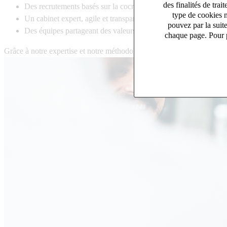
des finalités de tr
Des recrutements basés sur la cocréation afin que chaque réussi
type de cookies n
Un cabinet expert, agile et transparent qui place votre satisfact
pouvez par la suit
Des équipes partageant des valeurs communes : Agilité, Humain 
chaque page. Pour p
Grâce à notre expertise et notre méthodologie unique, nous transformo