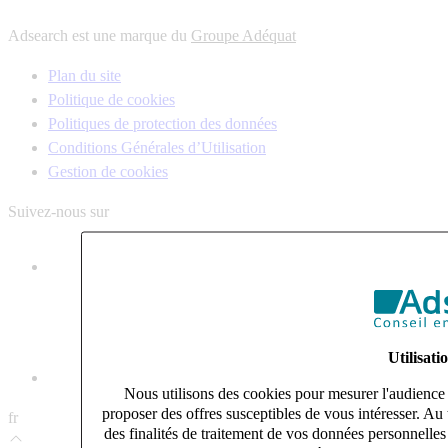
Adsearch est une marque du
Groupe Adéquat
Plan du site
Politique de cookies
Politiques de protection des données
Conditions Générales d’Utilisation
Gestion de cookies
Suivez-nous sur
Utilisati
Nous utilisons des cookies pour mesurer l'audience d
proposer des offres susceptibles de vous intéresser. Au
fr
des finalités de traitement de vos données personnelle