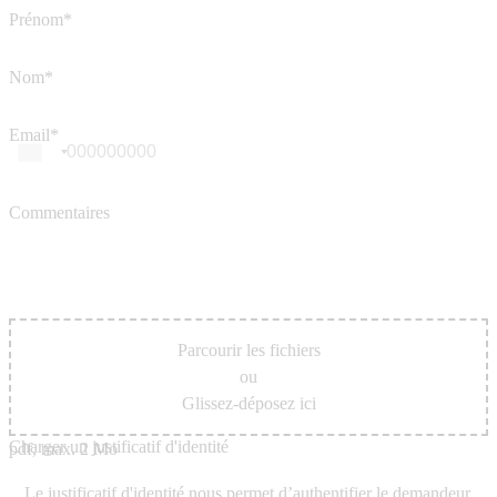
Prénom*
Nom*
Email*
Commentaires
Parcourir les fichiers
ou
Glissez-déposez ici
Charger un justificatif d'identité
pdf, max. 2 Mo
Le justificatif d'identité nous permet d’authentifier le demandeur.