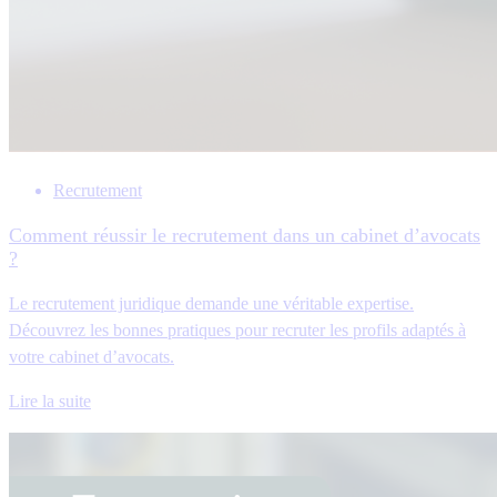
Recrutement
Comment réussir le recrutement dans un cabinet d’avocats
?
Le recrutement juridique demande une véritable expertise.
Découvrez les bonnes pratiques pour recruter les profils adaptés à
votre cabinet d’avocats.
Lire la suite