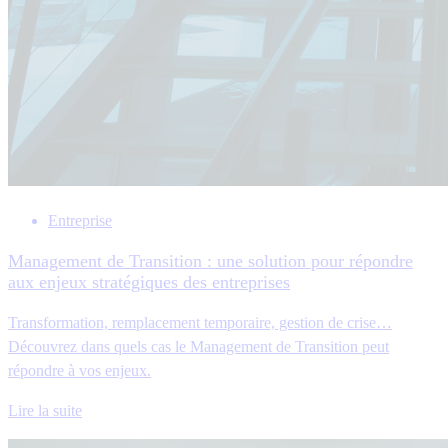
Entreprise
Management de Transition : une solution pour répondre
aux enjeux stratégiques des entreprises
Transformation, remplacement temporaire, gestion de crise…
Découvrez dans quels cas le Management de Transition peut
répondre à vos enjeux.
Lire la suite