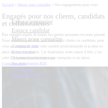
Accueil
»
Mieux nous connaître
»
Nos engagements pour vous
Engagés pour nos clients, candidats
Espace entreprise
et collaborateurs
Espace candidat
Être engagés auprès de toutes nos parties prenantes est notre priorité.
Mieux nous connaître
Nous sommes votre allié, que vous soyez clients ou candidats, pour
À propos de nous
vous accompagner dans votre carrière professionnelle et la mise en
Notre expertise
place de tous vos projets. Car finalement, notre raison d’être, c’est
Nos engagements pour vous
créer LA bonne rencontre entre une entreprise et un talent.
Nos engagements RSE
Contactez-nous
Nous rejoindre
Où nous trouver ?
International
Blog