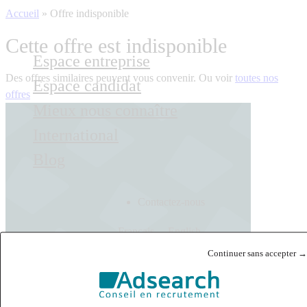
Accueil
»
Offre indisponible
Cette offre est indisponible
Espace entreprise
Des offres similaires peuvent vous convenir. Ou voir
toutes nos
Espace candidat
offres
Mieux nous connaître
International
Blog
Contactez-nous
Français
English
Continuer sans accepter →