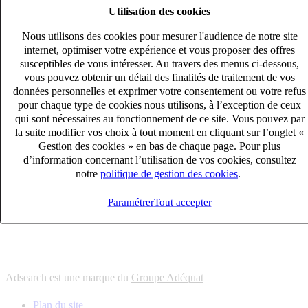
Utilisation des cookies
6
solutions
s'adapter à vos besoin en recrutement
Nous utilisons des cookies pour mesurer l'audience de notre site
10
univers
internet, optimiser votre expérience et vous proposer des offres
susceptibles de vous intéresser. Au travers des menus ci-dessous,
connaître votre secteur et ses enjeux
vous pouvez obtenir un détail des finalités de traitement de vos
12
bureaux en France
données personnelles et exprimer votre consentement ou votre refus
proximité avec nos clients et nos talents
pour chaque type de cookies nous utilisons, à l’exception de ceux
qui sont nécessaires au fonctionnement de ce site. Vous pouvez par
6
solutions
la suite modifier vos choix à tout moment en cliquant sur l’onglet «
s'adapter à vos besoin en recrutement
Gestion des cookies » en bas de chaque page. Pour plus
10
univers
d’information concernant l’utilisation de vos cookies, consultez
notre
politique de gestion des cookies
.
connaître votre secteur et ses enjeux
12
bureaux en France
Paramétrer
Tout accepter
proximité avec nos clients et nos talents
Adsearch est une marque du
Groupe Adéquat
Plan du site