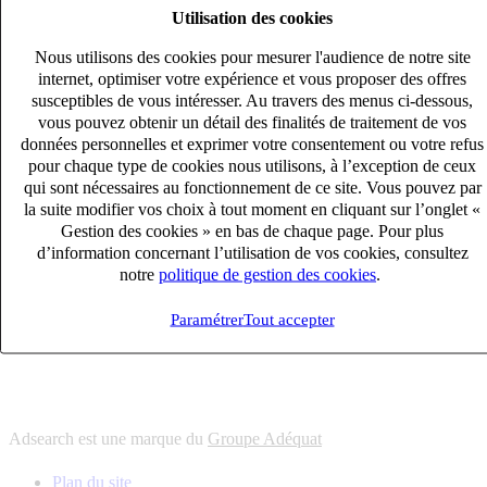
Utilisation des cookies
6
solutions
s'adapter à vos besoin en recrutement
Nous utilisons des cookies pour mesurer l'audience de notre site
10
univers
internet, optimiser votre expérience et vous proposer des offres
susceptibles de vous intéresser. Au travers des menus ci-dessous,
connaître votre secteur et ses enjeux
vous pouvez obtenir un détail des finalités de traitement de vos
12
bureaux en France
données personnelles et exprimer votre consentement ou votre refus
proximité avec nos clients et nos talents
pour chaque type de cookies nous utilisons, à l’exception de ceux
qui sont nécessaires au fonctionnement de ce site. Vous pouvez par
6
solutions
la suite modifier vos choix à tout moment en cliquant sur l’onglet «
s'adapter à vos besoin en recrutement
Gestion des cookies » en bas de chaque page. Pour plus
10
univers
d’information concernant l’utilisation de vos cookies, consultez
notre
politique de gestion des cookies
.
connaître votre secteur et ses enjeux
12
bureaux en France
Paramétrer
Tout accepter
proximité avec nos clients et nos talents
Adsearch est une marque du
Groupe Adéquat
Plan du site