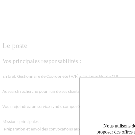
Le poste
Vos principales responsabilités :
En bref, Gestionnaire de Copropriété (H/F) - Toulouse Nord - CDI
Adsearch recherche pour l'un de ses clients, une agence immobilière situ
Vous rejoindrez un service syndic composé de 10 collaborateurs. Portefeu
Missions principales :
Nous utilisons de
-Préparation et envoi des convocations aux AG et PV.
proposer des offres 