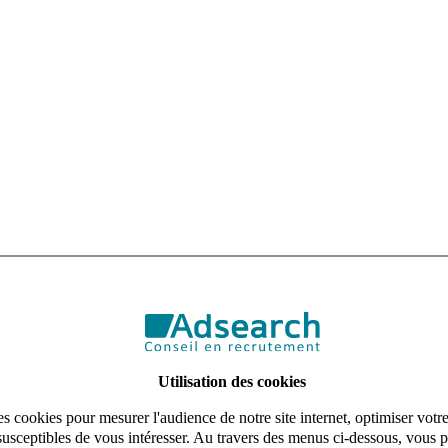
ée au Nord de Toulouse, un Gestionnaire de Copropriété (H/F).
ille composé principalement le logements neufs (environ 1500 lots).
Utilisation des cookies
s cookies pour mesurer l'audience de notre site internet, optimiser votr
susceptibles de vous intéresser. Au travers des menus ci-dessous, vous p