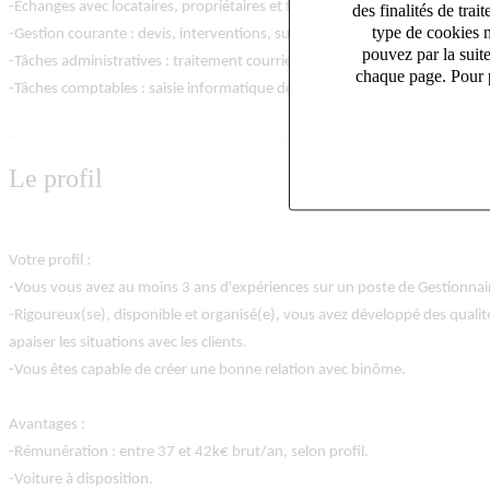
-Echanges avec locataires, propriétaires et fournisseurs.
des finalités de tr
type de cookies n
-Gestion courante : devis, interventions, suivi des réserves en relation d
pouvez par la suit
-Tâches administratives : traitement courriers et mails.
chaque page. Pour p
-Tâches comptables : saisie informatique des nouvelles copropriétés.
Le profil
Votre profil :
-Vous vous avez au moins 3 ans d'expériences sur un poste de Gestionnai
-Rigoureux(se), disponible et organisé(e), vous avez développé des qualité
apaiser les situations avec les clients.
-Vous êtes capable de créer une bonne relation avec binôme.
Avantages :
-Rémunération : entre 37 et 42k€ brut/an, selon profil.
-Voiture à disposition.