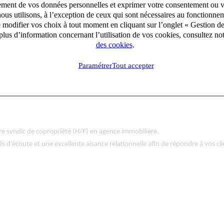
aitement de vos données personnelles et exprimer votre consentement ou 
ous utilisons, à l’exception de ceux qui sont nécessaires au fonctionnem
irecte avec les promoteurs, traitement des comptes-rendus de visites d'imme
e modifier vos choix à tout moment en cliquant sur l’onglet « Gestion d
lus d’information concernant l’utilisation de vos cookies, consultez no
des cookies
.
Paramétrer
Tout accepter
re syndic de copropriété (H/F) en agence immobilière.
s d’écoute et une excellente aisance relationnelle afin de répondre à vos cli