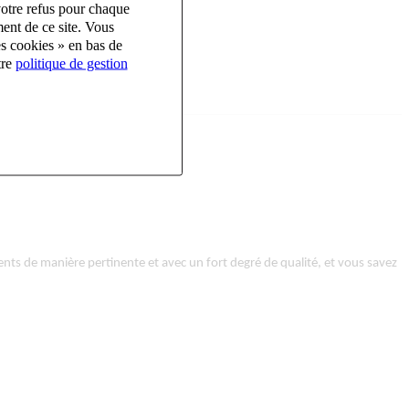
votre refus pour chaque
ent de ce site. Vous
ubles.
es cookies » en bas de
tre
politique de gestion
ents de manière pertinente et avec un fort degré de qualité, et vous savez