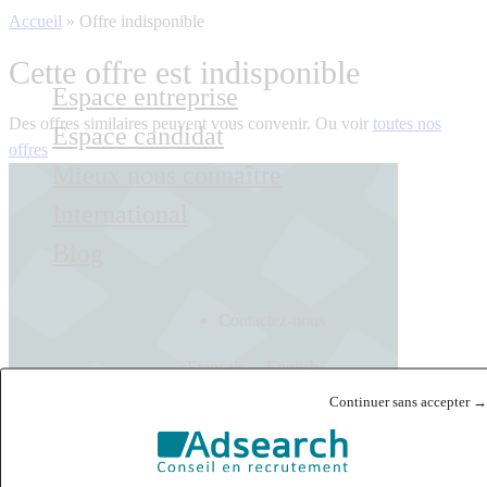
Accueil
»
Offre indisponible
Cette offre est indisponible
Espace entreprise
Des offres similaires peuvent vous convenir. Ou voir
toutes nos
Espace candidat
offres
Mieux nous connaître
International
Blog
Contactez-nous
Français
English
Continuer sans accepter →