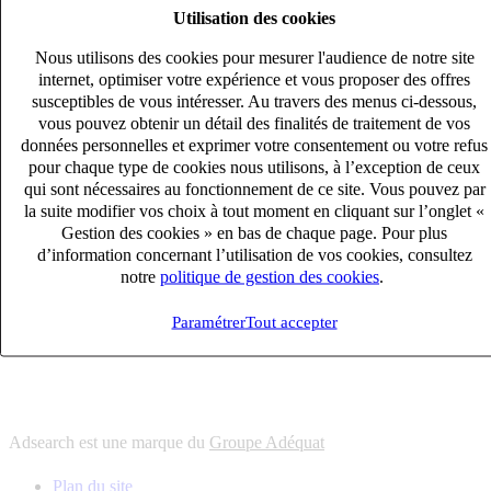
Utilisation des cookies
6
solutions
s'adapter à vos besoin en recrutement
Nous utilisons des cookies pour mesurer l'audience de notre site
10
univers
internet, optimiser votre expérience et vous proposer des offres
susceptibles de vous intéresser. Au travers des menus ci-dessous,
connaître votre secteur et ses enjeux
vous pouvez obtenir un détail des finalités de traitement de vos
12
bureaux en France
données personnelles et exprimer votre consentement ou votre refus
proximité avec nos clients et nos talents
pour chaque type de cookies nous utilisons, à l’exception de ceux
qui sont nécessaires au fonctionnement de ce site. Vous pouvez par
6
solutions
la suite modifier vos choix à tout moment en cliquant sur l’onglet «
s'adapter à vos besoin en recrutement
Gestion des cookies » en bas de chaque page. Pour plus
10
univers
d’information concernant l’utilisation de vos cookies, consultez
notre
politique de gestion des cookies
.
connaître votre secteur et ses enjeux
12
bureaux en France
Paramétrer
Tout accepter
proximité avec nos clients et nos talents
Adsearch est une marque du
Groupe Adéquat
Plan du site