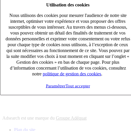
Utilisation des cookies
6
solutions
s'adapter à vos besoin en recrutement
Nous utilisons des cookies pour mesurer l'audience de notre site
10
univers
internet, optimiser votre expérience et vous proposer des offres
susceptibles de vous intéresser. Au travers des menus ci-dessous,
connaître votre secteur et ses enjeux
vous pouvez obtenir un détail des finalités de traitement de vos
12
bureaux en France
données personnelles et exprimer votre consentement ou votre refus
proximité avec nos clients et nos talents
pour chaque type de cookies nous utilisons, à l’exception de ceux
qui sont nécessaires au fonctionnement de ce site. Vous pouvez par
6
solutions
la suite modifier vos choix à tout moment en cliquant sur l’onglet «
s'adapter à vos besoin en recrutement
Gestion des cookies » en bas de chaque page. Pour plus
10
univers
d’information concernant l’utilisation de vos cookies, consultez
notre
politique de gestion des cookies
.
connaître votre secteur et ses enjeux
12
bureaux en France
Paramétrer
Tout accepter
proximité avec nos clients et nos talents
Adsearch est une marque du
Groupe Adéquat
Plan du site