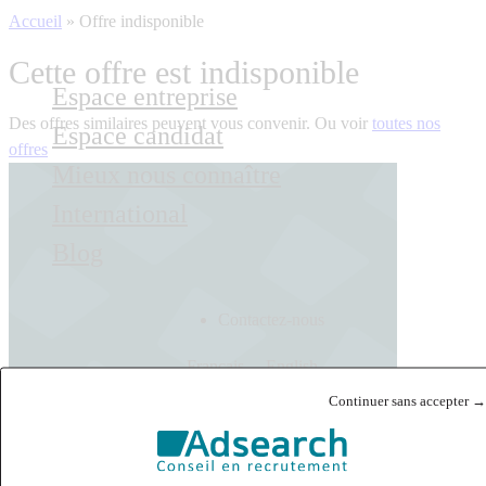
Accueil
»
Offre indisponible
Cette offre est indisponible
Espace entreprise
Des offres similaires peuvent vous convenir. Ou voir
toutes nos
Espace candidat
offres
Mieux nous connaître
International
Blog
Contactez-nous
Français
English
Continuer sans accepter →