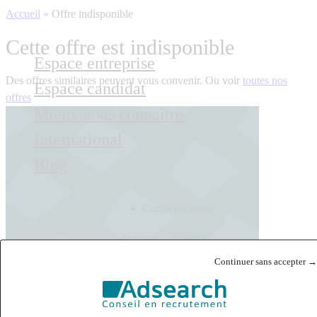
Accueil
»
Offre indisponible
Cette offre est indisponible
Espace entreprise
Des offres similaires peuvent vous convenir. Ou voir
toutes nos
Espace candidat
offres
Mieux nous connaître
International
Blog
Contactez-nous
Français
English
Continuer sans accepter →