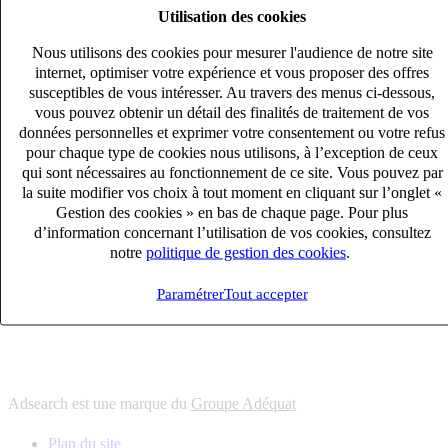
Utilisation des cookies
6
solutions
s'adapter à vos besoin en recrutement
Nous utilisons des cookies pour mesurer l'audience de notre site
10
univers
internet, optimiser votre expérience et vous proposer des offres
susceptibles de vous intéresser. Au travers des menus ci-dessous,
connaître votre secteur et ses enjeux
vous pouvez obtenir un détail des finalités de traitement de vos
12
bureaux en France
données personnelles et exprimer votre consentement ou votre refus
proximité avec nos clients et nos talents
pour chaque type de cookies nous utilisons, à l’exception de ceux
qui sont nécessaires au fonctionnement de ce site. Vous pouvez par
6
solutions
la suite modifier vos choix à tout moment en cliquant sur l’onglet «
s'adapter à vos besoin en recrutement
Gestion des cookies » en bas de chaque page. Pour plus
10
univers
d’information concernant l’utilisation de vos cookies, consultez
notre
politique de gestion des cookies
.
connaître votre secteur et ses enjeux
12
bureaux en France
Paramétrer
Tout accepter
proximité avec nos clients et nos talents
Adsearch est une marque du
Groupe Adéquat
Plan du site