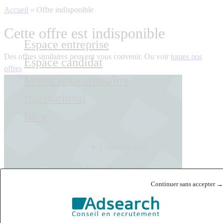
Accueil
»
Offre indisponible
Cette offre est indisponible
Espace entreprise
Des offres similaires peuvent vous convenir. Ou voir
toutes nos
Espace candidat
offres
Mieux nous connaître
International
Blog
Contactez-nous
Français
English
Continuer sans accepter →