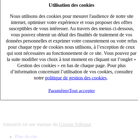
Utilisation des cookies
6
solutions
s'adapter à vos besoin en recrutement
Nous utilisons des cookies pour mesurer l'audience de notre site
10
univers
internet, optimiser votre expérience et vous proposer des offres
susceptibles de vous intéresser. Au travers des menus ci-dessous,
connaître votre secteur et ses enjeux
vous pouvez obtenir un détail des finalités de traitement de vos
12
bureaux en France
données personnelles et exprimer votre consentement ou votre refus
proximité avec nos clients et nos talents
pour chaque type de cookies nous utilisons, à l’exception de ceux
qui sont nécessaires au fonctionnement de ce site. Vous pouvez par
6
solutions
la suite modifier vos choix à tout moment en cliquant sur l’onglet «
s'adapter à vos besoin en recrutement
Gestion des cookies » en bas de chaque page. Pour plus
10
univers
d’information concernant l’utilisation de vos cookies, consultez
notre
politique de gestion des cookies
.
connaître votre secteur et ses enjeux
12
bureaux en France
Paramétrer
Tout accepter
proximité avec nos clients et nos talents
Adsearch est une marque du
Groupe Adéquat
Plan du site