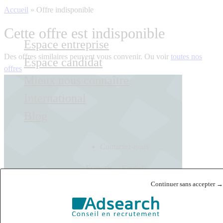
Accueil
»
Offre indisponible
Cette offre est indisponible
Espace entreprise
Des offres similaires peuvent vous convenir. Ou voir
toutes nos
Espace candidat
offres
Mieux nous connaître
International
Blog
Contactez-nous
Français
English
Continuer sans accepter →