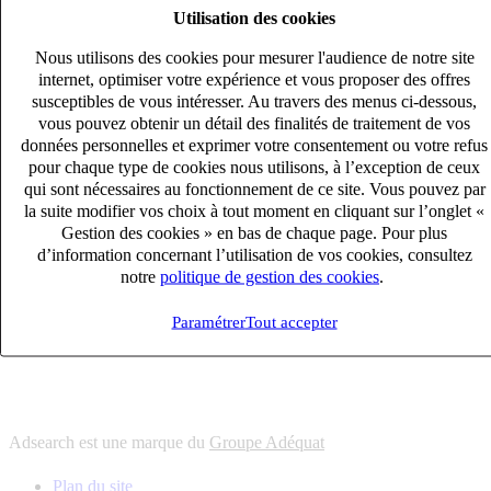
Utilisation des cookies
6
solutions
s'adapter à vos besoin en recrutement
Nous utilisons des cookies pour mesurer l'audience de notre site
10
univers
internet, optimiser votre expérience et vous proposer des offres
susceptibles de vous intéresser. Au travers des menus ci-dessous,
connaître votre secteur et ses enjeux
vous pouvez obtenir un détail des finalités de traitement de vos
12
bureaux en France
données personnelles et exprimer votre consentement ou votre refus
proximité avec nos clients et nos talents
pour chaque type de cookies nous utilisons, à l’exception de ceux
qui sont nécessaires au fonctionnement de ce site. Vous pouvez par
6
solutions
la suite modifier vos choix à tout moment en cliquant sur l’onglet «
s'adapter à vos besoin en recrutement
Gestion des cookies » en bas de chaque page. Pour plus
10
univers
d’information concernant l’utilisation de vos cookies, consultez
notre
politique de gestion des cookies
.
connaître votre secteur et ses enjeux
12
bureaux en France
Paramétrer
Tout accepter
proximité avec nos clients et nos talents
Adsearch est une marque du
Groupe Adéquat
Plan du site