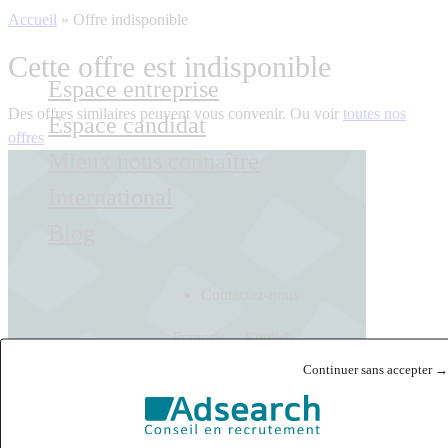
Accueil
»
Offre indisponible
Cette offre est indisponible
Espace entreprise
Des offres similaires peuvent vous convenir. Ou voir
toutes nos
Espace candidat
offres
Mieux nous connaître
International
Blog
Contactez-nous
Français
English
Continuer sans accepter →