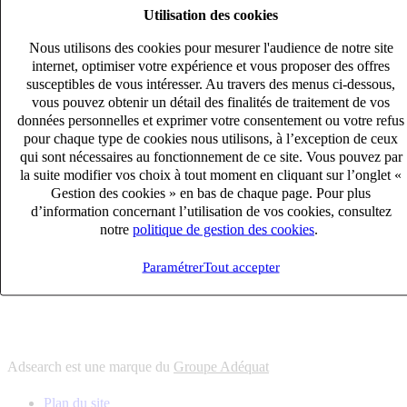
Utilisation des cookies
6
solutions
s'adapter à vos besoin en recrutement
Nous utilisons des cookies pour mesurer l'audience de notre site
10
univers
internet, optimiser votre expérience et vous proposer des offres
susceptibles de vous intéresser. Au travers des menus ci-dessous,
connaître votre secteur et ses enjeux
vous pouvez obtenir un détail des finalités de traitement de vos
12
bureaux en France
données personnelles et exprimer votre consentement ou votre refus
proximité avec nos clients et nos talents
pour chaque type de cookies nous utilisons, à l’exception de ceux
qui sont nécessaires au fonctionnement de ce site. Vous pouvez par
6
solutions
la suite modifier vos choix à tout moment en cliquant sur l’onglet «
s'adapter à vos besoin en recrutement
Gestion des cookies » en bas de chaque page. Pour plus
10
univers
d’information concernant l’utilisation de vos cookies, consultez
notre
politique de gestion des cookies
.
connaître votre secteur et ses enjeux
12
bureaux en France
Paramétrer
Tout accepter
proximité avec nos clients et nos talents
Adsearch est une marque du
Groupe Adéquat
Plan du site