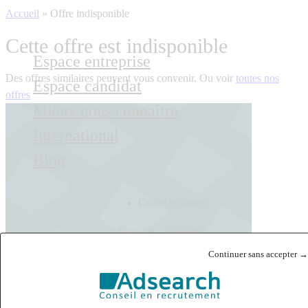
Accueil
»
Offre indisponible
Cette offre est indisponible
Espace entreprise
Des offres similaires peuvent vous convenir. Ou voir
toutes nos
Espace candidat
offres
Mieux nous connaître
International
Blog
Contactez-nous
Français
English
Continuer sans accepter →