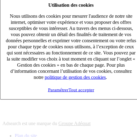
Utilisation des cookies
6
solutions
s'adapter à vos besoin en recrutement
Nous utilisons des cookies pour mesurer l'audience de notre site
10
univers
internet, optimiser votre expérience et vous proposer des offres
susceptibles de vous intéresser. Au travers des menus ci-dessous,
connaître votre secteur et ses enjeux
vous pouvez obtenir un détail des finalités de traitement de vos
12
bureaux en France
données personnelles et exprimer votre consentement ou votre refus
proximité avec nos clients et nos talents
pour chaque type de cookies nous utilisons, à l’exception de ceux
qui sont nécessaires au fonctionnement de ce site. Vous pouvez par
6
solutions
la suite modifier vos choix à tout moment en cliquant sur l’onglet «
s'adapter à vos besoin en recrutement
Gestion des cookies » en bas de chaque page. Pour plus
10
univers
d’information concernant l’utilisation de vos cookies, consultez
notre
politique de gestion des cookies
.
connaître votre secteur et ses enjeux
12
bureaux en France
Paramétrer
Tout accepter
proximité avec nos clients et nos talents
Adsearch est une marque du
Groupe Adéquat
Plan du site