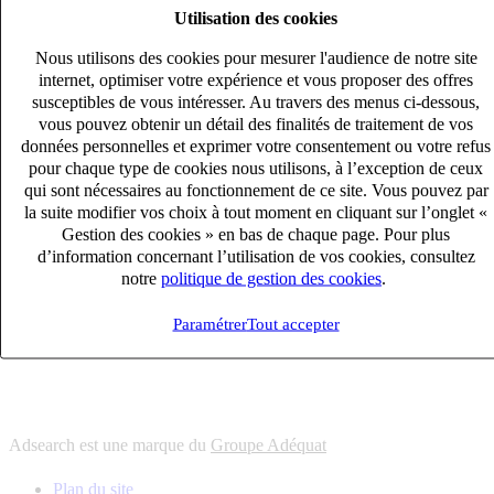
Utilisation des cookies
6
solutions
s'adapter à vos besoin en recrutement
Nous utilisons des cookies pour mesurer l'audience de notre site
10
univers
internet, optimiser votre expérience et vous proposer des offres
susceptibles de vous intéresser. Au travers des menus ci-dessous,
connaître votre secteur et ses enjeux
vous pouvez obtenir un détail des finalités de traitement de vos
12
bureaux en France
données personnelles et exprimer votre consentement ou votre refus
proximité avec nos clients et nos talents
pour chaque type de cookies nous utilisons, à l’exception de ceux
qui sont nécessaires au fonctionnement de ce site. Vous pouvez par
6
solutions
la suite modifier vos choix à tout moment en cliquant sur l’onglet «
s'adapter à vos besoin en recrutement
Gestion des cookies » en bas de chaque page. Pour plus
10
univers
d’information concernant l’utilisation de vos cookies, consultez
notre
politique de gestion des cookies
.
connaître votre secteur et ses enjeux
12
bureaux en France
Paramétrer
Tout accepter
proximité avec nos clients et nos talents
Adsearch est une marque du
Groupe Adéquat
Plan du site