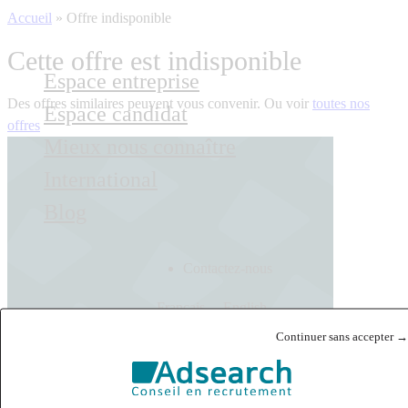
Accueil
»
Offre indisponible
Cette offre est indisponible
Espace entreprise
Des offres similaires peuvent vous convenir. Ou voir
toutes nos
Espace candidat
offres
Mieux nous connaître
International
Blog
Contactez-nous
Français
English
Continuer sans accepter →