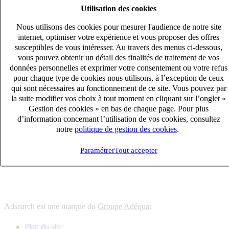
Utilisation des cookies
6
solutions
s'adapter à vos besoin en recrutement
Nous utilisons des cookies pour mesurer l'audience de notre site
10
univers
internet, optimiser votre expérience et vous proposer des offres
susceptibles de vous intéresser. Au travers des menus ci-dessous,
connaître votre secteur et ses enjeux
vous pouvez obtenir un détail des finalités de traitement de vos
12
bureaux en France
données personnelles et exprimer votre consentement ou votre refus
proximité avec nos clients et nos talents
pour chaque type de cookies nous utilisons, à l’exception de ceux
qui sont nécessaires au fonctionnement de ce site. Vous pouvez par
6
solutions
la suite modifier vos choix à tout moment en cliquant sur l’onglet «
s'adapter à vos besoin en recrutement
Gestion des cookies » en bas de chaque page. Pour plus
10
univers
d’information concernant l’utilisation de vos cookies, consultez
notre
politique de gestion des cookies
.
connaître votre secteur et ses enjeux
12
bureaux en France
Paramétrer
Tout accepter
proximité avec nos clients et nos talents
Adsearch est une marque du
Groupe Adéquat
Plan du site