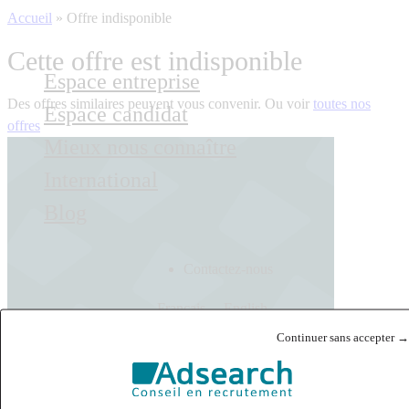
Accueil
»
Offre indisponible
Cette offre est indisponible
Espace entreprise
Des offres similaires peuvent vous convenir. Ou voir
toutes nos
Espace candidat
offres
Mieux nous connaître
International
Blog
Contactez-nous
Français
English
Continuer sans accepter →