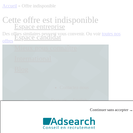
Accueil
»
Offre indisponible
Cette offre est indisponible
Espace entreprise
Des offres similaires peuvent vous convenir. Ou voir
toutes nos
Espace candidat
offres
Mieux nous connaître
International
Blog
Contactez-nous
Français
English
Continuer sans accepter →