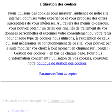
Utilisation des cookies
6
solutions
s'adapter à vos besoin en recrutement
Nous utilisons des cookies pour mesurer l'audience de notre site
10
univers
internet, optimiser votre expérience et vous proposer des offres
susceptibles de vous intéresser. Au travers des menus ci-dessous,
connaître votre secteur et ses enjeux
vous pouvez obtenir un détail des finalités de traitement de vos
12
bureaux en France
données personnelles et exprimer votre consentement ou votre refus
proximité avec nos clients et nos talents
pour chaque type de cookies nous utilisons, à l’exception de ceux
qui sont nécessaires au fonctionnement de ce site. Vous pouvez par
6
solutions
la suite modifier vos choix à tout moment en cliquant sur l’onglet «
s'adapter à vos besoin en recrutement
Gestion des cookies » en bas de chaque page. Pour plus
10
univers
d’information concernant l’utilisation de vos cookies, consultez
notre
politique de gestion des cookies
.
connaître votre secteur et ses enjeux
12
bureaux en France
Paramétrer
Tout accepter
proximité avec nos clients et nos talents
Adsearch est une marque du
Groupe Adéquat
Plan du site