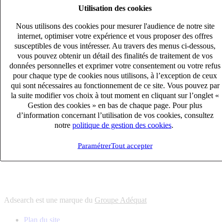
Utilisation des cookies
6
solutions
s'adapter à vos besoin en recrutement
Nous utilisons des cookies pour mesurer l'audience de notre site
10
univers
internet, optimiser votre expérience et vous proposer des offres
susceptibles de vous intéresser. Au travers des menus ci-dessous,
connaître votre secteur et ses enjeux
vous pouvez obtenir un détail des finalités de traitement de vos
12
bureaux en France
données personnelles et exprimer votre consentement ou votre refus
proximité avec nos clients et nos talents
pour chaque type de cookies nous utilisons, à l’exception de ceux
qui sont nécessaires au fonctionnement de ce site. Vous pouvez par
6
solutions
la suite modifier vos choix à tout moment en cliquant sur l’onglet «
s'adapter à vos besoin en recrutement
Gestion des cookies » en bas de chaque page. Pour plus
10
univers
d’information concernant l’utilisation de vos cookies, consultez
notre
politique de gestion des cookies
.
connaître votre secteur et ses enjeux
12
bureaux en France
Paramétrer
Tout accepter
proximité avec nos clients et nos talents
Adsearch est une marque du
Groupe Adéquat
Plan du site