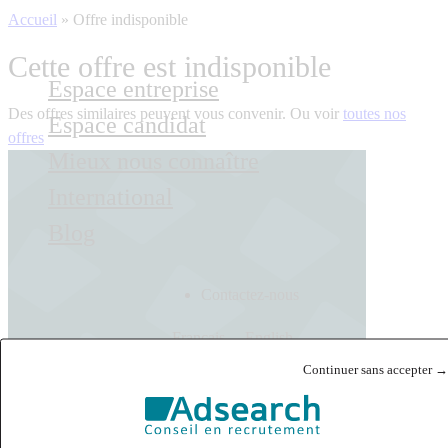
Accueil
»
Offre indisponible
Cette offre est indisponible
Espace entreprise
Des offres similaires peuvent vous convenir. Ou voir
toutes nos
Espace candidat
offres
Mieux nous connaître
International
Blog
Contactez-nous
Français
English
Continuer sans accepter →