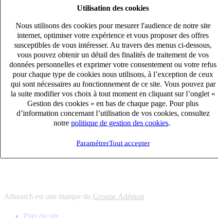
Utilisation des cookies
6
solutions
s'adapter à vos besoin en recrutement
Nous utilisons des cookies pour mesurer l'audience de notre site
10
univers
internet, optimiser votre expérience et vous proposer des offres
susceptibles de vous intéresser. Au travers des menus ci-dessous,
connaître votre secteur et ses enjeux
vous pouvez obtenir un détail des finalités de traitement de vos
12
bureaux en France
données personnelles et exprimer votre consentement ou votre refus
proximité avec nos clients et nos talents
pour chaque type de cookies nous utilisons, à l’exception de ceux
qui sont nécessaires au fonctionnement de ce site. Vous pouvez par
6
solutions
la suite modifier vos choix à tout moment en cliquant sur l’onglet «
s'adapter à vos besoin en recrutement
Gestion des cookies » en bas de chaque page. Pour plus
10
univers
d’information concernant l’utilisation de vos cookies, consultez
notre
politique de gestion des cookies
.
connaître votre secteur et ses enjeux
12
bureaux en France
Paramétrer
Tout accepter
proximité avec nos clients et nos talents
Adsearch est une marque du
Groupe Adéquat
Plan du site