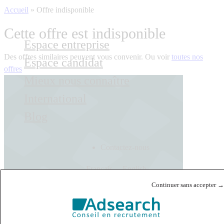
Accueil
»
Offre indisponible
Cette offre est indisponible
Espace entreprise
Des offres similaires peuvent vous convenir. Ou voir
toutes nos
Espace candidat
offres
Mieux nous connaître
International
Blog
Contactez-nous
Français
English
Continuer sans accepter →