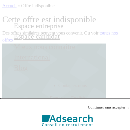
Accueil
»
Offre indisponible
Cette offre est indisponible
Espace entreprise
Des offres similaires peuvent vous convenir. Ou voir
toutes nos
Espace candidat
offres
Mieux nous connaître
International
Blog
Contactez-nous
Français
English
Continuer sans accepter →