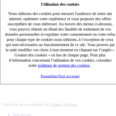
Utilisation des cookies
6
solutions
s'adapter à vos besoin en recrutement
Nous utilisons des cookies pour mesurer l'audience de notre site
10
univers
internet, optimiser votre expérience et vous proposer des offres
susceptibles de vous intéresser. Au travers des menus ci-dessous,
connaître votre secteur et ses enjeux
vous pouvez obtenir un détail des finalités de traitement de vos
12
bureaux en France
données personnelles et exprimer votre consentement ou votre refus
proximité avec nos clients et nos talents
pour chaque type de cookies nous utilisons, à l’exception de ceux
qui sont nécessaires au fonctionnement de ce site. Vous pouvez par
6
solutions
la suite modifier vos choix à tout moment en cliquant sur l’onglet «
s'adapter à vos besoin en recrutement
Gestion des cookies » en bas de chaque page. Pour plus
10
univers
d’information concernant l’utilisation de vos cookies, consultez
notre
politique de gestion des cookies
.
connaître votre secteur et ses enjeux
12
bureaux en France
Paramétrer
Tout accepter
proximité avec nos clients et nos talents
Adsearch est une marque du
Groupe Adéquat
Plan du site