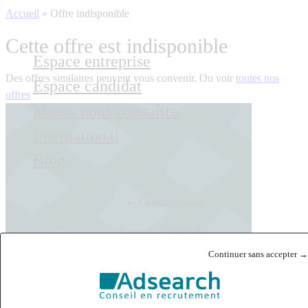
Accueil
»
Offre indisponible
Cette offre est indisponible
Espace entreprise
Des offres similaires peuvent vous convenir. Ou voir
toutes nos
Espace candidat
offres
Mieux nous connaître
International
Blog
Contactez-nous
Français
English
Continuer sans accepter →