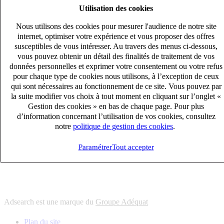
Utilisation des cookies
6
solutions
s'adapter à vos besoin en recrutement
Nous utilisons des cookies pour mesurer l'audience de notre site
10
univers
internet, optimiser votre expérience et vous proposer des offres
susceptibles de vous intéresser. Au travers des menus ci-dessous,
connaître votre secteur et ses enjeux
vous pouvez obtenir un détail des finalités de traitement de vos
12
bureaux en France
données personnelles et exprimer votre consentement ou votre refus
proximité avec nos clients et nos talents
pour chaque type de cookies nous utilisons, à l’exception de ceux
qui sont nécessaires au fonctionnement de ce site. Vous pouvez par
6
solutions
la suite modifier vos choix à tout moment en cliquant sur l’onglet «
s'adapter à vos besoin en recrutement
Gestion des cookies » en bas de chaque page. Pour plus
10
univers
d’information concernant l’utilisation de vos cookies, consultez
notre
politique de gestion des cookies
.
connaître votre secteur et ses enjeux
12
bureaux en France
Paramétrer
Tout accepter
proximité avec nos clients et nos talents
Adsearch est une marque du
Groupe Adéquat
Plan du site