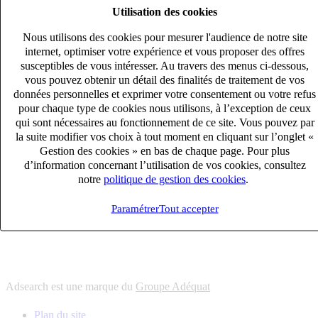
Utilisation des cookies
6
solutions
s'adapter à vos besoin en recrutement
Nous utilisons des cookies pour mesurer l'audience de notre site
10
univers
internet, optimiser votre expérience et vous proposer des offres
susceptibles de vous intéresser. Au travers des menus ci-dessous,
connaître votre secteur et ses enjeux
vous pouvez obtenir un détail des finalités de traitement de vos
12
bureaux en France
données personnelles et exprimer votre consentement ou votre refus
proximité avec nos clients et nos talents
pour chaque type de cookies nous utilisons, à l’exception de ceux
qui sont nécessaires au fonctionnement de ce site. Vous pouvez par
6
solutions
la suite modifier vos choix à tout moment en cliquant sur l’onglet «
s'adapter à vos besoin en recrutement
Gestion des cookies » en bas de chaque page. Pour plus
10
univers
d’information concernant l’utilisation de vos cookies, consultez
notre
politique de gestion des cookies
.
connaître votre secteur et ses enjeux
12
bureaux en France
Paramétrer
Tout accepter
proximité avec nos clients et nos talents
Adsearch est une marque du
Groupe Adéquat
Plan du site