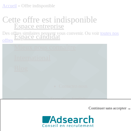
Accueil
»
Offre indisponible
Cette offre est indisponible
Espace entreprise
Des offres similaires peuvent vous convenir. Ou voir
toutes nos
Espace candidat
offres
Mieux nous connaître
International
Blog
Contactez-nous
Français
English
Continuer sans accepter →