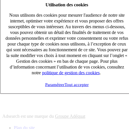
Utilisation des cookies
6
solutions
s'adapter à vos besoin en recrutement
Nous utilisons des cookies pour mesurer l'audience de notre site
10
univers
internet, optimiser votre expérience et vous proposer des offres
susceptibles de vous intéresser. Au travers des menus ci-dessous,
connaître votre secteur et ses enjeux
vous pouvez obtenir un détail des finalités de traitement de vos
12
bureaux en France
données personnelles et exprimer votre consentement ou votre refus
proximité avec nos clients et nos talents
pour chaque type de cookies nous utilisons, à l’exception de ceux
qui sont nécessaires au fonctionnement de ce site. Vous pouvez par
6
solutions
la suite modifier vos choix à tout moment en cliquant sur l’onglet «
s'adapter à vos besoin en recrutement
Gestion des cookies » en bas de chaque page. Pour plus
10
univers
d’information concernant l’utilisation de vos cookies, consultez
notre
politique de gestion des cookies
.
connaître votre secteur et ses enjeux
12
bureaux en France
Paramétrer
Tout accepter
proximité avec nos clients et nos talents
Adsearch est une marque du
Groupe Adéquat
Plan du site