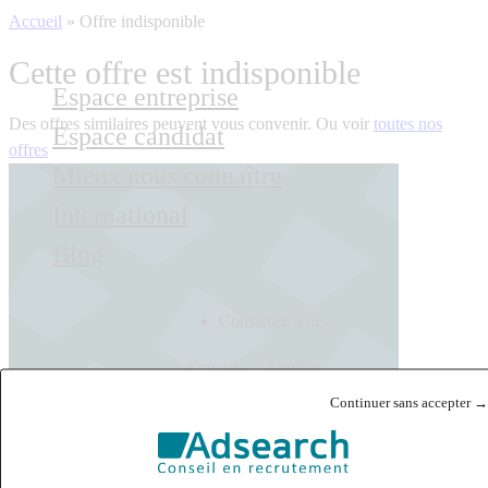
Accueil
»
Offre indisponible
Cette offre est indisponible
Espace entreprise
Des offres similaires peuvent vous convenir. Ou voir
toutes nos
Espace candidat
offres
Mieux nous connaître
International
Blog
Contactez-nous
Français
English
Continuer sans accepter →