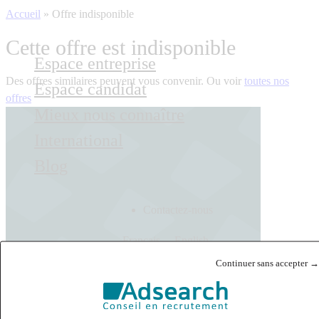
Accueil
»
Offre indisponible
Cette offre est indisponible
Espace entreprise
Des offres similaires peuvent vous convenir. Ou voir
toutes nos
Espace candidat
offres
Mieux nous connaître
International
Blog
Contactez-nous
Français
English
Continuer sans accepter →