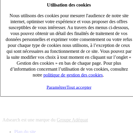
Utilisation des cookies
6
solutions
s'adapter à vos besoin en recrutement
Nous utilisons des cookies pour mesurer l'audience de notre site
10
univers
internet, optimiser votre expérience et vous proposer des offres
susceptibles de vous intéresser. Au travers des menus ci-dessous,
connaître votre secteur et ses enjeux
vous pouvez obtenir un détail des finalités de traitement de vos
12
bureaux en France
données personnelles et exprimer votre consentement ou votre refus
proximité avec nos clients et nos talents
pour chaque type de cookies nous utilisons, à l’exception de ceux
qui sont nécessaires au fonctionnement de ce site. Vous pouvez par
6
solutions
la suite modifier vos choix à tout moment en cliquant sur l’onglet «
s'adapter à vos besoin en recrutement
Gestion des cookies » en bas de chaque page. Pour plus
10
univers
d’information concernant l’utilisation de vos cookies, consultez
notre
politique de gestion des cookies
.
connaître votre secteur et ses enjeux
12
bureaux en France
Paramétrer
Tout accepter
proximité avec nos clients et nos talents
Adsearch est une marque du
Groupe Adéquat
Plan du site