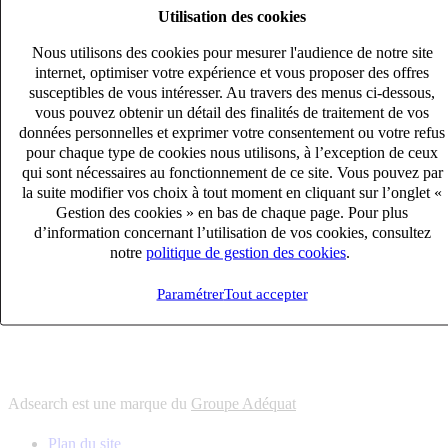
Utilisation des cookies
6
solutions
s'adapter à vos besoin en recrutement
Nous utilisons des cookies pour mesurer l'audience de notre site
10
univers
internet, optimiser votre expérience et vous proposer des offres
susceptibles de vous intéresser. Au travers des menus ci-dessous,
connaître votre secteur et ses enjeux
vous pouvez obtenir un détail des finalités de traitement de vos
12
bureaux en France
données personnelles et exprimer votre consentement ou votre refus
proximité avec nos clients et nos talents
pour chaque type de cookies nous utilisons, à l’exception de ceux
qui sont nécessaires au fonctionnement de ce site. Vous pouvez par
6
solutions
la suite modifier vos choix à tout moment en cliquant sur l’onglet «
s'adapter à vos besoin en recrutement
Gestion des cookies » en bas de chaque page. Pour plus
10
univers
d’information concernant l’utilisation de vos cookies, consultez
notre
politique de gestion des cookies
.
connaître votre secteur et ses enjeux
12
bureaux en France
Paramétrer
Tout accepter
proximité avec nos clients et nos talents
Adsearch est une marque du
Groupe Adéquat
Plan du site