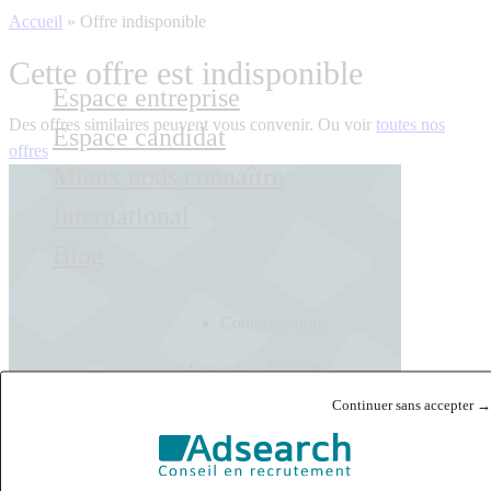
Accueil
»
Offre indisponible
Cette offre est indisponible
Espace entreprise
Des offres similaires peuvent vous convenir. Ou voir
toutes nos
Espace candidat
offres
Mieux nous connaître
International
Blog
Contactez-nous
Français
English
Continuer sans accepter →