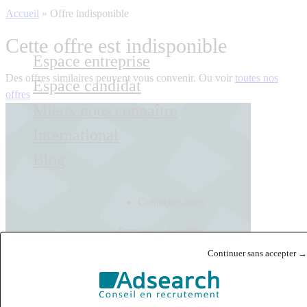
Accueil
»
Offre indisponible
Cette offre est indisponible
Espace entreprise
Des offres similaires peuvent vous convenir. Ou voir
toutes nos
Espace candidat
offres
Mieux nous connaître
International
Blog
Contactez-nous
Français
English
Continuer sans accepter →