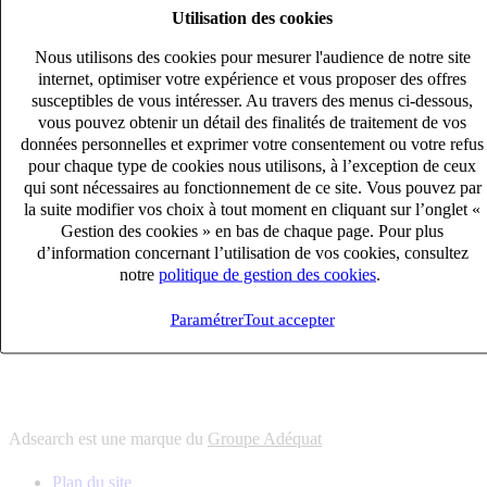
Utilisation des cookies
6
solutions
s'adapter à vos besoin en recrutement
Nous utilisons des cookies pour mesurer l'audience de notre site
10
univers
internet, optimiser votre expérience et vous proposer des offres
susceptibles de vous intéresser. Au travers des menus ci-dessous,
connaître votre secteur et ses enjeux
vous pouvez obtenir un détail des finalités de traitement de vos
12
bureaux en France
données personnelles et exprimer votre consentement ou votre refus
proximité avec nos clients et nos talents
pour chaque type de cookies nous utilisons, à l’exception de ceux
qui sont nécessaires au fonctionnement de ce site. Vous pouvez par
6
solutions
la suite modifier vos choix à tout moment en cliquant sur l’onglet «
s'adapter à vos besoin en recrutement
Gestion des cookies » en bas de chaque page. Pour plus
10
univers
d’information concernant l’utilisation de vos cookies, consultez
notre
politique de gestion des cookies
.
connaître votre secteur et ses enjeux
12
bureaux en France
Paramétrer
Tout accepter
proximité avec nos clients et nos talents
Adsearch est une marque du
Groupe Adéquat
Plan du site