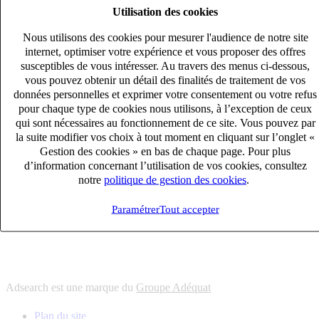
Utilisation des cookies
6
solutions
s'adapter à vos besoin en recrutement
Nous utilisons des cookies pour mesurer l'audience de notre site
10
univers
internet, optimiser votre expérience et vous proposer des offres
susceptibles de vous intéresser. Au travers des menus ci-dessous,
connaître votre secteur et ses enjeux
vous pouvez obtenir un détail des finalités de traitement de vos
12
bureaux en France
données personnelles et exprimer votre consentement ou votre refus
proximité avec nos clients et nos talents
pour chaque type de cookies nous utilisons, à l’exception de ceux
qui sont nécessaires au fonctionnement de ce site. Vous pouvez par
6
solutions
la suite modifier vos choix à tout moment en cliquant sur l’onglet «
s'adapter à vos besoin en recrutement
Gestion des cookies » en bas de chaque page. Pour plus
10
univers
d’information concernant l’utilisation de vos cookies, consultez
notre
politique de gestion des cookies
.
connaître votre secteur et ses enjeux
12
bureaux en France
Paramétrer
Tout accepter
proximité avec nos clients et nos talents
Adsearch est une marque du
Groupe Adéquat
Plan du site