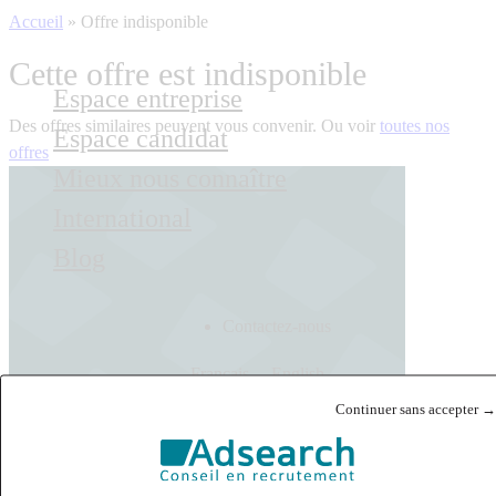
Accueil
»
Offre indisponible
Cette offre est indisponible
Espace entreprise
Des offres similaires peuvent vous convenir. Ou voir
toutes nos
Espace candidat
offres
Mieux nous connaître
International
Blog
Contactez-nous
Français
English
Continuer sans accepter →