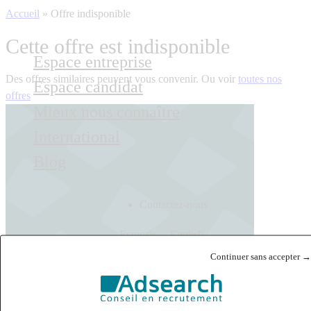
Accueil
»
Offre indisponible
Cette offre est indisponible
Espace entreprise
Des offres similaires peuvent vous convenir. Ou voir
toutes nos
Espace candidat
offres
Mieux nous connaître
International
Blog
Contactez-nous
Français
English
Continuer sans accepter →