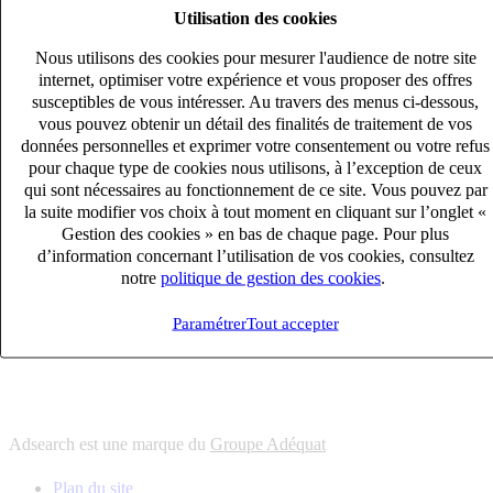
Utilisation des cookies
6
solutions
s'adapter à vos besoin en recrutement
Nous utilisons des cookies pour mesurer l'audience de notre site
10
univers
internet, optimiser votre expérience et vous proposer des offres
susceptibles de vous intéresser. Au travers des menus ci-dessous,
connaître votre secteur et ses enjeux
vous pouvez obtenir un détail des finalités de traitement de vos
12
bureaux en France
données personnelles et exprimer votre consentement ou votre refus
proximité avec nos clients et nos talents
pour chaque type de cookies nous utilisons, à l’exception de ceux
qui sont nécessaires au fonctionnement de ce site. Vous pouvez par
6
solutions
la suite modifier vos choix à tout moment en cliquant sur l’onglet «
s'adapter à vos besoin en recrutement
Gestion des cookies » en bas de chaque page. Pour plus
10
univers
d’information concernant l’utilisation de vos cookies, consultez
notre
politique de gestion des cookies
.
connaître votre secteur et ses enjeux
12
bureaux en France
Paramétrer
Tout accepter
proximité avec nos clients et nos talents
Adsearch est une marque du
Groupe Adéquat
Plan du site