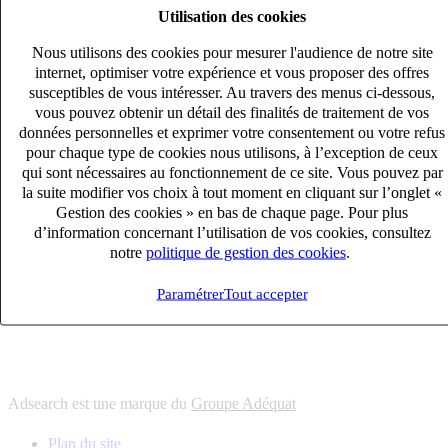
Utilisation des cookies
6
solutions
s'adapter à vos besoin en recrutement
Nous utilisons des cookies pour mesurer l'audience de notre site
10
univers
internet, optimiser votre expérience et vous proposer des offres
susceptibles de vous intéresser. Au travers des menus ci-dessous,
connaître votre secteur et ses enjeux
vous pouvez obtenir un détail des finalités de traitement de vos
12
bureaux en France
données personnelles et exprimer votre consentement ou votre refus
proximité avec nos clients et nos talents
pour chaque type de cookies nous utilisons, à l’exception de ceux
qui sont nécessaires au fonctionnement de ce site. Vous pouvez par
6
solutions
la suite modifier vos choix à tout moment en cliquant sur l’onglet «
s'adapter à vos besoin en recrutement
Gestion des cookies » en bas de chaque page. Pour plus
10
univers
d’information concernant l’utilisation de vos cookies, consultez
notre
politique de gestion des cookies
.
connaître votre secteur et ses enjeux
12
bureaux en France
Paramétrer
Tout accepter
proximité avec nos clients et nos talents
Adsearch est une marque du
Groupe Adéquat
Plan du site