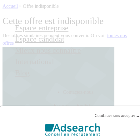
Accueil
»
Offre indisponible
Cette offre est indisponible
Espace entreprise
Des offres similaires peuvent vous convenir. Ou voir
toutes nos
Espace candidat
offres
Mieux nous connaître
International
Blog
Contactez-nous
Français
English
Continuer sans accepter →