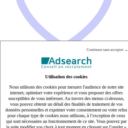
Continuer sans accepter →
Technicien Inspection Finale – Thales (H/F)
Utilisation des cookies
Intérim
27k – 33k €
Nous utilisons des cookies pour mesurer l'audience de notre site
internet, optimiser votre expérience et vous proposer des offres
GEMENOS, Bouches-du-Rhône (13420)
susceptibles de vous intéresser. Au travers des menus ci-dessous,
Publié le 07/08/2026
vous pouvez obtenir un détail des finalités de traitement de vos
données personnelles et exprimer votre consentement ou votre refus
Industrie & Ingénierie
pour chaque type de cookies nous utilisons, à l’exception de ceux
qui sont nécessaires au fonctionnement de ce site. Vous pouvez par
la suite modifier vos choix à tout moment en cliquant sur l’onglet «