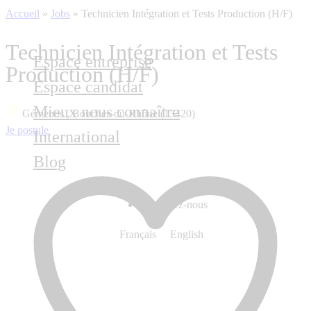
Accueil
»
Jobs
»
Technicien Intégration et Tests Production (H/F)
Technicien Intégration et Tests
Espace entreprise
Production (H/F)
Espace candidat
Mieux nous connaître
Gémenos , Bouches-du-Rhône (13420)
Je postule
International
Blog
Contactez-nous
Français
English