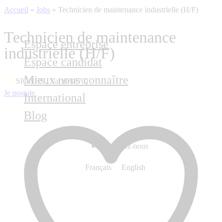
Accueil
»
Jobs
»
Technicien de maintenance industrielle (H/F)
Technicien de maintenance
Espace entreprise
industrielle (H/F)
Espace candidat
Mieux nous connaître
SIGNES , Var (83870)
Je postule
International
Blog
Contactez-nous
Français
English