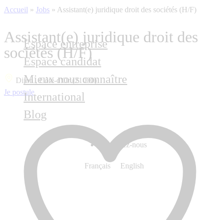
Accueil
»
Jobs
»
Assistant(e) juridique droit des sociétés (H/F)
Assistant(e) juridique droit des
Espace entreprise
sociétés (H/F)
Espace candidat
Mieux nous connaître
Dijon , Côte-d'Or (21000)
Je postule
International
Blog
Contactez-nous
Français
English