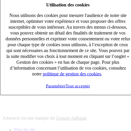
Utilisation des cookies
6
solutions
s'adapter à vos besoin en recrutement
Nous utilisons des cookies pour mesurer l'audience de notre site
10
univers
internet, optimiser votre expérience et vous proposer des offres
susceptibles de vous intéresser. Au travers des menus ci-dessous,
connaître votre secteur et ses enjeux
vous pouvez obtenir un détail des finalités de traitement de vos
12
bureaux en France
données personnelles et exprimer votre consentement ou votre refus
proximité avec nos clients et nos talents
pour chaque type de cookies nous utilisons, à l’exception de ceux
qui sont nécessaires au fonctionnement de ce site. Vous pouvez par
6
solutions
la suite modifier vos choix à tout moment en cliquant sur l’onglet «
s'adapter à vos besoin en recrutement
Gestion des cookies » en bas de chaque page. Pour plus
10
univers
d’information concernant l’utilisation de vos cookies, consultez
notre
politique de gestion des cookies
.
connaître votre secteur et ses enjeux
12
bureaux en France
Paramétrer
Tout accepter
proximité avec nos clients et nos talents
Adsearch est une marque du
Groupe Adéquat
Plan du site