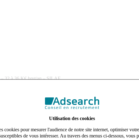
) – 32 à 36 K€ brut/an – SILAE
 compte de l’un de ses partenaires, un cabinet d’expertise comptable s
e et l’accompagnement des collaborateurs sont au cœur des priorités, av
et du social chez Adsearch, vous accompagne sur cette opportunité.
Utilisation des cookies
s cookies pour mesurer l'audience de notre site internet, optimiser votr
susceptibles de vous intéresser. Au travers des menus ci-dessous, vous p