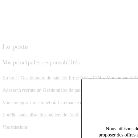
Le poste
Vos principales responsabilités :
En bref : Gestionnaire de paie confirmé H/F – CDI – Montauban (82
Adsearch recrute un Gestionnaire de paie confirmé H/F en CDI pour le
Vous intégrez un cabinet où l’ambiance de travail, la cohésion d’équip
Lorélie, spécialiste des métiers de l’audit, de l’expertise comptable 
Vos missions
Nous utilisons de
proposer des offres 