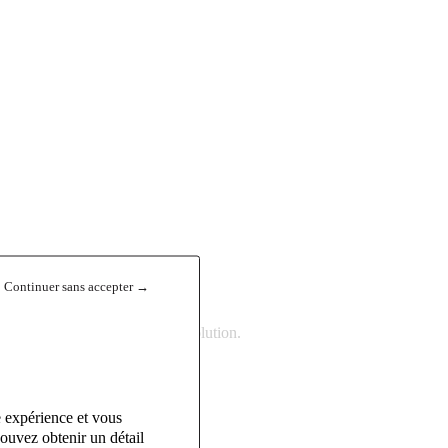
Continuer sans accepter →
itué à Montauban (82).
ec de réelles perspectives d’évolution.
e expérience et vous
ouvez obtenir un détail