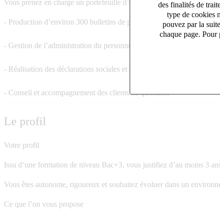
Vous prenez en charge un portefeuille d’environ 60 dossiers multi-conv
des finalités de tr
type de cookies n
- Production d’environ 300 bulletins de paie mensuels via SILAE
pouvez par la suit
chaque page. Pour p
- Gestion de l’administration du personnel (entrées/sorties, contrats de 
- Réalisation des déclarations sociales et DSN
- Conseil et accompagnement des clients au quotidien
Le profil
Votre profil
Issu d’une formation de niveau Bac+3, vous justifiez d’au moins 3 ans
Vous êtes autonome, rigoureux et souhaitez évoluer dans un environne
Ce que l’on vous propose