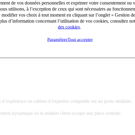
entions et intervenez sur les missions suivantes :
aitement de vos données personnelles et exprimer votre consentement ou 
ous utilisons, à l’exception de ceux qui sont nécessaires au fonctionnem
e modifier vos choix à tout moment en cliquant sur l’onglet « Gestion d
lus d’information concernant l’utilisation de vos cookies, consultez no
des cookies
.
travail, relations avec les organismes)
Paramétrer
Tout accepter
 d’expérience en cabinet d’expertise comptable sur un poste similaire.
ment dynamique où la relation client occupe une place centrale.