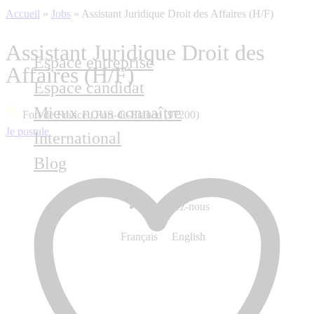
Accueil
»
Jobs
»
Assistant Juridique Droit des Affaires (H/F)
Assistant Juridique Droit des
Espace entreprise
Affaires (H/F)
Espace candidat
Mieux nous connaître
Fort de France , Fort-de-France (97200)
Je postule
International
Blog
Contactez-nous
Français
English