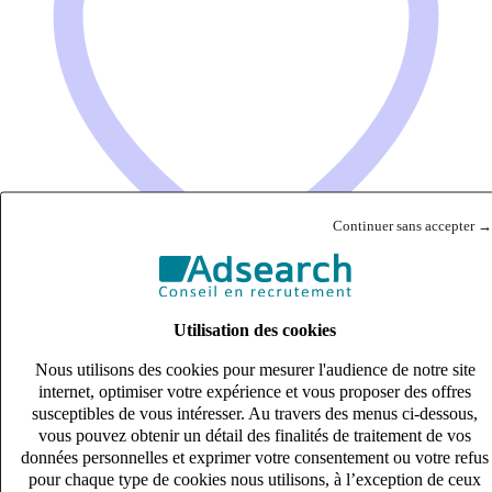
Continuer sans accepter →
Utilisation des cookies
Collaborateur Comptable (H/F)
Nous utilisons des cookies pour mesurer l'audience de notre site
CDI
internet, optimiser votre expérience et vous proposer des offres
33k – 40k €
susceptibles de vous intéresser. Au travers des menus ci-dessous,
Clermont-Ferrand, Puy-de-Dôme (63000)
vous pouvez obtenir un détail des finalités de traitement de vos
Publié le 07/08/2026
données personnelles et exprimer votre consentement ou votre refus
pour chaque type de cookies nous utilisons, à l’exception de ceux