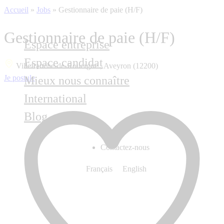
Accueil
»
Jobs
»
Gestionnaire de paie (H/F)
Gestionnaire de paie (H/F)
Espace entreprise
Espace candidat
Villefranche-de-Rouergue , Aveyron (12200)
Je postule
Mieux nous connaître
International
Blog
Contactez-nous
Français
English