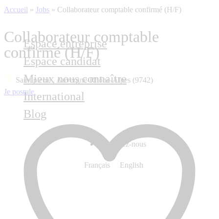
Accueil
»
Jobs
»
Collaborateur comptable confirmé (H/F)
Collaborateur comptable
Espace entreprise
confirmé (H/F)
Espace candidat
Mieux nous connaître
Saint pierre , Auvergne-Rhône-Alpes (9742)
Je postule
International
Blog
Contactez-nous
Français
English