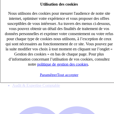
Utilisation des cookies
Nous utilisons des cookies pour mesurer l'audience de notre site
internet, optimiser votre expérience et vous proposer des offres
susceptibles de vous intéresser. Au travers des menus ci-dessous,
vous pouvez obtenir un détail des finalités de traitement de vos
données personnelles et exprimer votre consentement ou votre refus
pour chaque type de cookies nous utilisons, à l’exception de ceux
qui sont nécessaires au fonctionnement de ce site. Vous pouvez par
la suite modifier vos choix à tout moment en cliquant sur l’onglet «
Responsable portefeuille comptable diversifié (H/F)
Gestion des cookies » en bas de chaque page. Pour plus
CDI
d’information concernant l’utilisation de vos cookies, consultez
40k – 50k €
notre
politique de gestion des cookies
.
Rochefort, Charente-Maritime (17300)
Paramétrer
Tout accepter
Publié le 06/08/2026
Audit & Expertise Comptable