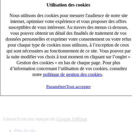
Utilisation des cookies
6
solutions
s'adapter à vos besoin en recrutement
Nous utilisons des cookies pour mesurer l'audience de notre site
10
univers
internet, optimiser votre expérience et vous proposer des offres
susceptibles de vous intéresser. Au travers des menus ci-dessous,
connaître votre secteur et ses enjeux
vous pouvez obtenir un détail des finalités de traitement de vos
12
bureaux en France
données personnelles et exprimer votre consentement ou votre refus
proximité avec nos clients et nos talents
pour chaque type de cookies nous utilisons, à l’exception de ceux
qui sont nécessaires au fonctionnement de ce site. Vous pouvez par
6
solutions
la suite modifier vos choix à tout moment en cliquant sur l’onglet «
s'adapter à vos besoin en recrutement
Gestion des cookies » en bas de chaque page. Pour plus
10
univers
d’information concernant l’utilisation de vos cookies, consultez
notre
politique de gestion des cookies
.
connaître votre secteur et ses enjeux
12
bureaux en France
Paramétrer
Tout accepter
proximité avec nos clients et nos talents
Adsearch est une marque du
Groupe Adéquat
Plan du site