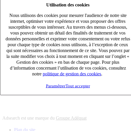
Utilisation des cookies
6
solutions
s'adapter à vos besoin en recrutement
Nous utilisons des cookies pour mesurer l'audience de notre site
10
univers
internet, optimiser votre expérience et vous proposer des offres
susceptibles de vous intéresser. Au travers des menus ci-dessous,
connaître votre secteur et ses enjeux
vous pouvez obtenir un détail des finalités de traitement de vos
12
bureaux en France
données personnelles et exprimer votre consentement ou votre refus
proximité avec nos clients et nos talents
pour chaque type de cookies nous utilisons, à l’exception de ceux
qui sont nécessaires au fonctionnement de ce site. Vous pouvez par
6
solutions
la suite modifier vos choix à tout moment en cliquant sur l’onglet «
s'adapter à vos besoin en recrutement
Gestion des cookies » en bas de chaque page. Pour plus
10
univers
d’information concernant l’utilisation de vos cookies, consultez
notre
politique de gestion des cookies
.
connaître votre secteur et ses enjeux
12
bureaux en France
Paramétrer
Tout accepter
proximité avec nos clients et nos talents
Adsearch est une marque du
Groupe Adéquat
Plan du site