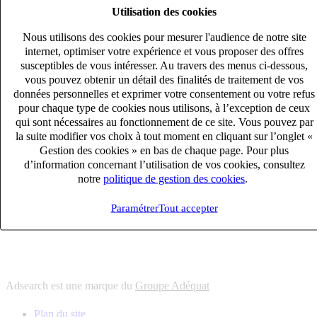
Utilisation des cookies
6
solutions
s'adapter à vos besoin en recrutement
Nous utilisons des cookies pour mesurer l'audience de notre site
10
univers
internet, optimiser votre expérience et vous proposer des offres
susceptibles de vous intéresser. Au travers des menus ci-dessous,
connaître votre secteur et ses enjeux
vous pouvez obtenir un détail des finalités de traitement de vos
12
bureaux en France
données personnelles et exprimer votre consentement ou votre refus
proximité avec nos clients et nos talents
pour chaque type de cookies nous utilisons, à l’exception de ceux
qui sont nécessaires au fonctionnement de ce site. Vous pouvez par
6
solutions
la suite modifier vos choix à tout moment en cliquant sur l’onglet «
s'adapter à vos besoin en recrutement
Gestion des cookies » en bas de chaque page. Pour plus
10
univers
d’information concernant l’utilisation de vos cookies, consultez
notre
politique de gestion des cookies
.
connaître votre secteur et ses enjeux
12
bureaux en France
Paramétrer
Tout accepter
proximité avec nos clients et nos talents
Adsearch est une marque du
Groupe Adéquat
Plan du site