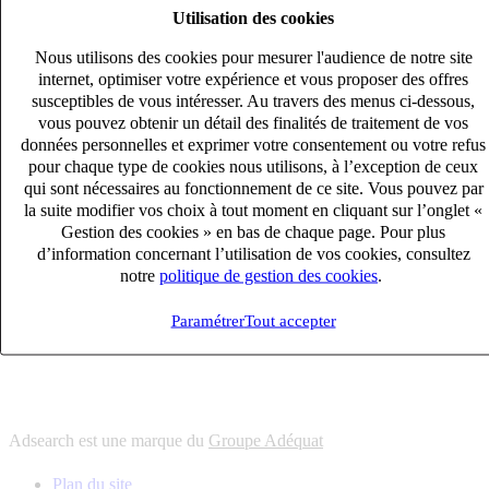
Utilisation des cookies
6
solutions
s'adapter à vos besoin en recrutement
Nous utilisons des cookies pour mesurer l'audience de notre site
10
univers
internet, optimiser votre expérience et vous proposer des offres
susceptibles de vous intéresser. Au travers des menus ci-dessous,
connaître votre secteur et ses enjeux
vous pouvez obtenir un détail des finalités de traitement de vos
12
bureaux en France
données personnelles et exprimer votre consentement ou votre refus
proximité avec nos clients et nos talents
pour chaque type de cookies nous utilisons, à l’exception de ceux
qui sont nécessaires au fonctionnement de ce site. Vous pouvez par
6
solutions
la suite modifier vos choix à tout moment en cliquant sur l’onglet «
s'adapter à vos besoin en recrutement
Gestion des cookies » en bas de chaque page. Pour plus
10
univers
d’information concernant l’utilisation de vos cookies, consultez
notre
politique de gestion des cookies
.
connaître votre secteur et ses enjeux
12
bureaux en France
Paramétrer
Tout accepter
proximité avec nos clients et nos talents
Adsearch est une marque du
Groupe Adéquat
Plan du site