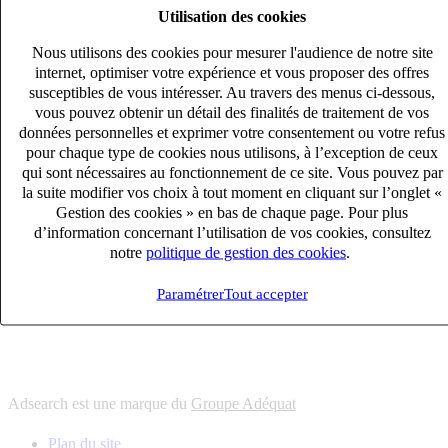
Utilisation des cookies
6
solutions
s'adapter à vos besoin en recrutement
Nous utilisons des cookies pour mesurer l'audience de notre site
10
univers
internet, optimiser votre expérience et vous proposer des offres
susceptibles de vous intéresser. Au travers des menus ci-dessous,
connaître votre secteur et ses enjeux
vous pouvez obtenir un détail des finalités de traitement de vos
12
bureaux en France
données personnelles et exprimer votre consentement ou votre refus
proximité avec nos clients et nos talents
pour chaque type de cookies nous utilisons, à l’exception de ceux
qui sont nécessaires au fonctionnement de ce site. Vous pouvez par
6
solutions
la suite modifier vos choix à tout moment en cliquant sur l’onglet «
s'adapter à vos besoin en recrutement
Gestion des cookies » en bas de chaque page. Pour plus
10
univers
d’information concernant l’utilisation de vos cookies, consultez
notre
politique de gestion des cookies
.
connaître votre secteur et ses enjeux
12
bureaux en France
Paramétrer
Tout accepter
proximité avec nos clients et nos talents
Adsearch est une marque du
Groupe Adéquat
Plan du site