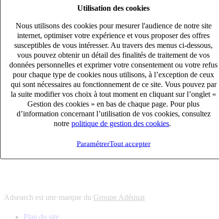
Utilisation des cookies
6
solutions
s'adapter à vos besoin en recrutement
Nous utilisons des cookies pour mesurer l'audience de notre site
10
univers
internet, optimiser votre expérience et vous proposer des offres
susceptibles de vous intéresser. Au travers des menus ci-dessous,
connaître votre secteur et ses enjeux
vous pouvez obtenir un détail des finalités de traitement de vos
12
bureaux en France
données personnelles et exprimer votre consentement ou votre refus
proximité avec nos clients et nos talents
pour chaque type de cookies nous utilisons, à l’exception de ceux
qui sont nécessaires au fonctionnement de ce site. Vous pouvez par
6
solutions
la suite modifier vos choix à tout moment en cliquant sur l’onglet «
s'adapter à vos besoin en recrutement
Gestion des cookies » en bas de chaque page. Pour plus
10
univers
d’information concernant l’utilisation de vos cookies, consultez
notre
politique de gestion des cookies
.
connaître votre secteur et ses enjeux
12
bureaux en France
Paramétrer
Tout accepter
proximité avec nos clients et nos talents
Adsearch est une marque du
Groupe Adéquat
Plan du site