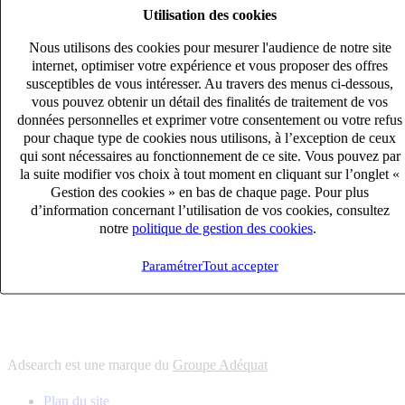
Utilisation des cookies
6
solutions
s'adapter à vos besoin en recrutement
Nous utilisons des cookies pour mesurer l'audience de notre site
10
univers
internet, optimiser votre expérience et vous proposer des offres
susceptibles de vous intéresser. Au travers des menus ci-dessous,
connaître votre secteur et ses enjeux
vous pouvez obtenir un détail des finalités de traitement de vos
12
bureaux en France
données personnelles et exprimer votre consentement ou votre refus
proximité avec nos clients et nos talents
pour chaque type de cookies nous utilisons, à l’exception de ceux
qui sont nécessaires au fonctionnement de ce site. Vous pouvez par
6
solutions
la suite modifier vos choix à tout moment en cliquant sur l’onglet «
s'adapter à vos besoin en recrutement
Gestion des cookies » en bas de chaque page. Pour plus
10
univers
d’information concernant l’utilisation de vos cookies, consultez
notre
politique de gestion des cookies
.
connaître votre secteur et ses enjeux
12
bureaux en France
Paramétrer
Tout accepter
proximité avec nos clients et nos talents
Adsearch est une marque du
Groupe Adéquat
Plan du site