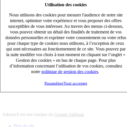
Utilisation des cookies
6
solutions
s'adapter à vos besoin en recrutement
Nous utilisons des cookies pour mesurer l'audience de notre site
10
univers
internet, optimiser votre expérience et vous proposer des offres
susceptibles de vous intéresser. Au travers des menus ci-dessous,
connaître votre secteur et ses enjeux
vous pouvez obtenir un détail des finalités de traitement de vos
12
bureaux en France
données personnelles et exprimer votre consentement ou votre refus
proximité avec nos clients et nos talents
pour chaque type de cookies nous utilisons, à l’exception de ceux
qui sont nécessaires au fonctionnement de ce site. Vous pouvez par
6
solutions
la suite modifier vos choix à tout moment en cliquant sur l’onglet «
s'adapter à vos besoin en recrutement
Gestion des cookies » en bas de chaque page. Pour plus
10
univers
d’information concernant l’utilisation de vos cookies, consultez
notre
politique de gestion des cookies
.
connaître votre secteur et ses enjeux
12
bureaux en France
Paramétrer
Tout accepter
proximité avec nos clients et nos talents
Adsearch est une marque du
Groupe Adéquat
Plan du site